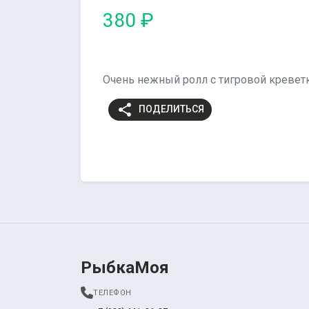
380 ₽
Очень нежный ролл с тигровой креветк
share
ПОДЕЛИТЬСЯ
РыбкаМоя
ТЕЛЕФОН