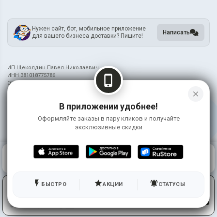
Нужен сайт, бот, мобильное приложение
Написать
для вашего бизнеса доставки? Пишите!
ИП Щеколдин Павел Николаевич
ИНН 381018775786
phone_iphone
ОГРН 321385000021888
close
Информация на сайте носит справочный характер и не является публичной
В приложении удобнее!
офертой
Оформляйте заказы в пару кликов и получайте
©
2026 Рыбка Моя
эксклюзивные скидки
0
КОРЗИНА
0 ₽
ГЛАВНАЯ
ВОЙТИ
flash_on
star
notifications_active
Используя сервис, вы принимаете условия
БЫСТРО
АКЦИИ
СТАТУСЫ
ПРИНЯТЬ
использования и соглашаетесь на работу метрических
систем. Подробнее
здесь