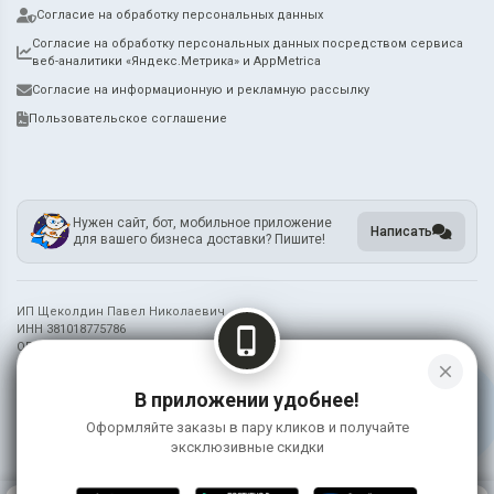
Согласие на обработку персональных данных
Согласие на обработку персональных данных посредством сервиса
веб-аналитики «Яндекс.Метрика» и AppMetrica
Согласие на информационную и рекламную рассылку
Пользовательское соглашение
Нужен сайт, бот, мобильное приложение
Написать
для вашего бизнеса доставки? Пишите!
ИП Щеколдин Павел Николаевич
ИНН 381018775786
phone_iphone
ОГРН 321385000021888
close
Информация на сайте носит справочный характер и не является публичной
В приложении удобнее!
офертой
Оформляйте заказы в пару кликов и получайте
©
2026 Рыбка Моя
эксклюзивные скидки
0
КОРЗИНА