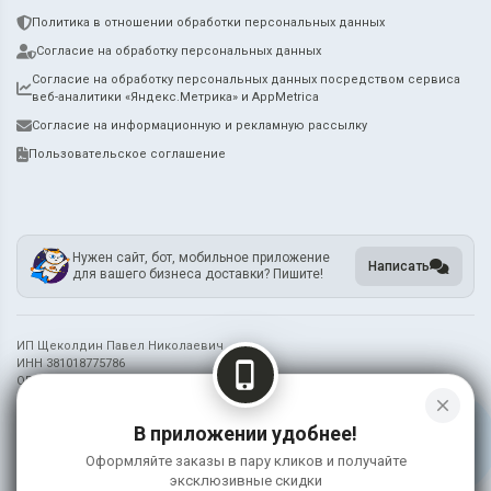
Политика в отношении обработки персональных данных
Согласие на обработку персональных данных
Согласие на обработку персональных данных посредством сервиса
веб-аналитики «Яндекс.Метрика» и AppMetrica
Согласие на информационную и рекламную рассылку
Пользовательское соглашение
Нужен сайт, бот, мобильное приложение
Написать
для вашего бизнеса доставки? Пишите!
ИП Щеколдин Павел Николаевич
ИНН 381018775786
phone_iphone
ОГРН 321385000021888
close
Информация на сайте носит справочный характер и не является публичной
В приложении удобнее!
офертой
Оформляйте заказы в пару кликов и получайте
©
2026 Рыбка Моя
эксклюзивные скидки