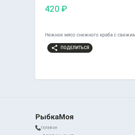
420 ₽
Нежное мясо снежного краба с свежим 
share
ПОДЕЛИТЬСЯ
РыбкаМоя
ТЕЛЕФОН